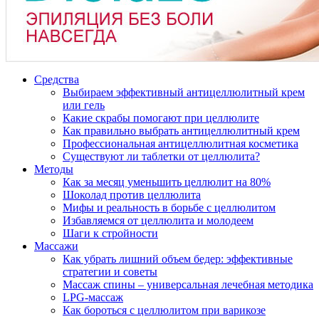
Средства
Выбираем эффективный антицеллюлитный крем
или гель
Какие скрабы помогают при целлюлите
Как правильно выбрать антицеллюлитный крем
Профессиональная антицеллюлитная косметика
Существуют ли таблетки от целлюлита?
Методы
Как за месяц уменьшить целлюлит на 80%
Шоколад против целлюлита
Мифы и реальность в борьбе с целлюлитом
Избавляемся от целлюлита и молодеем
Шаги к стройности
Массажи
Как убрать лишний объем бедер: эффективные
стратегии и советы
Массаж спины – универсальная лечебная методика
LPG-массаж
Как бороться с целлюлитом при варикозе