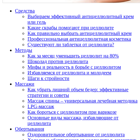
Средства
Выбираем эффективный антицеллюлитный крем
или гель
Какие скрабы помогают при целлюлите
Как правильно выбрать антицеллюлитный крем
Профессиональная антицеллюлитная косметика
Существуют ли таблетки от целлюлита?
Методы
Как за месяц уменьшить целлюлит на 80%
Шоколад против целлюлита
Мифы и реальность в борьбе с целлюлитом
Избавляемся от целлюлита и молодеем
Шаги к стройности
Массажи
Как убрать лишний объем бедер: эффективные
стратегии и советы
Массаж спины – универсальная лечебная методика
LPG-массаж
Как бороться с целлюлитом при варикозе
Основные виды массажа, избавляющие от
целлюлита
Обертывания
Оздоровительное обертывание от целлюлита