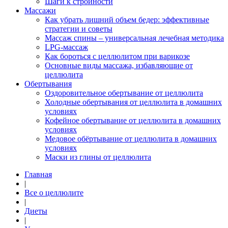
Шаги к стройности
Массажи
Как убрать лишний объем бедер: эффективные
стратегии и советы
Массаж спины – универсальная лечебная методика
LPG-массаж
Как бороться с целлюлитом при варикозе
Основные виды массажа, избавляющие от
целлюлита
Обертывания
Оздоровительное обертывание от целлюлита
Холодные обертывания от целлюлита в домашних
условиях
Кофейное обертывание от целлюлита в домашних
условиях
Медовое обёртывание от целлюлита в домашних
условиях
Маски из глины от целлюлита
Главная
|
Все о целлюлите
|
Диеты
|