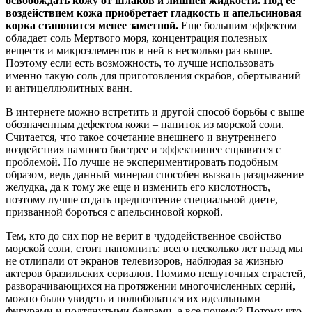
освобождать кожу от шлаков и лишней жидкости. Под ее
воздействием кожа приобретает гладкость и апельсиновая
корка становится менее заметной.
Еще большим эффектом
обладает соль Мертвого моря, концентрация полезных
веществ и микроэлементов в ней в несколько раз выше.
Поэтому если есть возможность, то лучше использовать
именно такую соль для приготовления скрабов, обертываний
и антицеллюлитных ванн.
В интернете можно встретить и другой способ борьбы с выше
обозначенным дефектом кожи – напиток из морской соли.
Считается, что такое сочетание внешнего и внутреннего
воздействия намного быстрее и эффективнее справится с
проблемой. Но лучше не экспериментировать подобным
образом, ведь данный минерал способен вызвать раздражение
желудка, да к тому же еще и изменить его кислотность,
поэтому лучше отдать предпочтение специальной диете,
призванной бороться с апельсиновой коркой.
Тем, кто до сих пор не верит в чудодейственное свойство
морской соли, стоит напомнить: всего несколько лет назад мы
не отлипали от экранов телевизоров, наблюдая за жизнью
актеров бразильских сериалов. Помимо нешуточных страстей,
разворачивающихся на протяжении многочисленных серий,
можно было увидеть и полюбоваться их идеальными
фигурами и подтянутыми бедрами, а все почему? Потому что