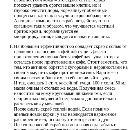
поможет удалить ороговевшие клетки, но и
глубоко очистит поры, нормализует обменные
процессы в клетках и улучшит кровообращение.
Активные компоненты скраба воздействуют на
организм таким образом, что улучшается местный
приток крови, нормализуется ее
микроциркуляция, выводятся шлаки и токсины.
Наибольшей эффективностью обладает скраб с солью от
целлюлита на основе кофейной гущи. Для его
приготовления понадобится кофейная гуща, которая
осталась после приготовления кофе. Стоит заметить, что
тем, кто активно борется с бугорками и неровностями на
своей коже, пить кофе противопоказано. Варите его
своим гостям и близким, а себе оставляйте гущу.
И так, смешать 1 ст. л. кофейной гущи, 100 г соли, 50 мл
масла оливы и столько же воды. Полученная смесь
наносится на кожу круговыми движениями, если
неприятных ощущений нет, можно дополнительно
растереть кожу мочалкой.
После смыть скраб теплой водой. Если помимо
апельсиновой корки, у вас наблюдается варикозное
расширение вен, используйте контрастный душ.
Песочно-солевой скраб позволит навсегда забыть о
вышеназванной проблеме уже после месяца регулярного