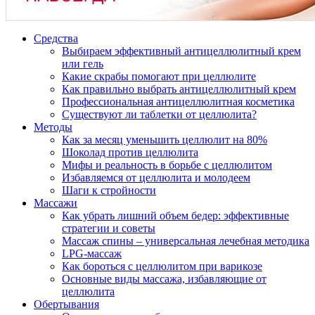
Средства
Выбираем эффективный антицеллюлитный крем
или гель
Какие скрабы помогают при целлюлите
Как правильно выбрать антицеллюлитный крем
Профессиональная антицеллюлитная косметика
Существуют ли таблетки от целлюлита?
Методы
Как за месяц уменьшить целлюлит на 80%
Шоколад против целлюлита
Мифы и реальность в борьбе с целлюлитом
Избавляемся от целлюлита и молодеем
Шаги к стройности
Массажи
Как убрать лишний объем бедер: эффективные
стратегии и советы
Массаж спины – универсальная лечебная методика
LPG-массаж
Как бороться с целлюлитом при варикозе
Основные виды массажа, избавляющие от
целлюлита
Обертывания