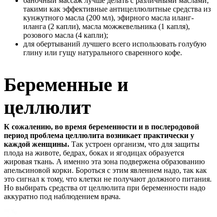
баночный массаж лучше делать с различными маслами,
такими как эффективные антицеллюлитные средства из
кунжутного масла (200 мл), эфирного масла иланг-
иланга (2 капли), масла можжевельника (1 капля),
розового масла (4 капли);
для обертываний лучшего всего использовать голубую
глину или гущу натурального сваренного кофе.
Беременные и
целлюлит
К сожалению, во время беременности и в послеродовой
период проблема целлюлита возникает практически у
каждой женщины.
Так устроен организм, что для защиты
плода на животе, бедрах, боках и ягодицах образуется
жировая ткань. А именно эта зона подвержена образованию
апельсиновой корки. Бороться с этим явлением надо, так как
это сигнал к тому, что клетки не получают должного питания.
Но выбирать средства от целлюлита при беременности надо
аккуратно под наблюдением врача.