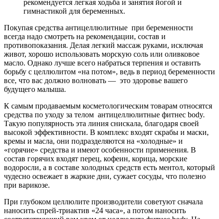
рекомендуется легкая ходьба и занятия йогой и
гимнастикой для беременных.
Покупая средства антицеллюлитные при беременности
всегда надо смотреть на рекомендации, состав и
противопоказания. Делая легкий массаж руками, исключая
живот, хорошо использовать морскую соль или оливковое
масло. Однако лучше всего набраться терпения и оставить
борьбу с целлюлитом «на потом», ведь в период беременности
все, что вас должно волновать — это здоровье вашего
будущего малыша.
К самым продаваемым косметологическим товарам относятся
средства по уходу за телом антицеллюлитные фитнес body.
Такую популярность эта линия снискала, благодаря своей
высокой эффективности. В комплекс входят скрабы и маски,
кремы и масла, они подразделяются на «холодные» и
«горячие» средства и имеют особенности применения. В
состав горячих входят перец, кофеин, корица, морские
водоросли, а в составе холодных средств есть ментол, который
чудесно освежает в жаркие дни, сужает сосуды, что полезно
при варикозе.
При глубоком целлюлите производители советуют сначала
наносить спрей-триактив «24 часа», а потом наносить