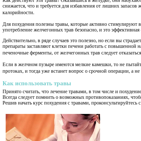
Как действуют эти травы? Оказавшись в желудке, они набухают,
снижается, что и требуется для избавления от лишних запасов
калорийности.
Для похудения полезны травы, которые активно стимулируют вы
употребление желчегонных трав безопасно, и это эффективная
Действительно, в ряде случаев это полезно, но если вы страда
препараты заставляют клетки печени работать с повышенной н
печеночные ферменты, от желчегонных трав следует отказаться
Если в желчном пузыре имеются мелкие камешки, то не пытайте
протоках, и тогда уже встанет вопрос о срочной операции, а не
Как использовать травы
Принято считать, что лечение травами, в том числе и похуден
Всегда следует помнить о возможных противопоказаниях, чтобы
Решив начать курс похудения с травами, проконсультируйтесь с