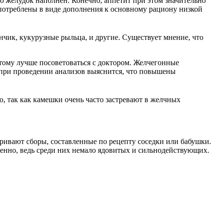
то желудок наполнен. Конечно, аппетит при этом значительно
употреблены в виде дополнения к основному рациону низкой
нчик, кукурузные рыльца, и другие. Существует мнение, что
оэтому лучше посоветоваться с доктором. Желчегонные
 при проведении анализов выяснится, что повышены
о, так как камешки очень часто застревают в желчных
аривают сборы, составленные по рецепту соседки или бабушки.
твенно, ведь среди них немало ядовитых и сильнодействующих.