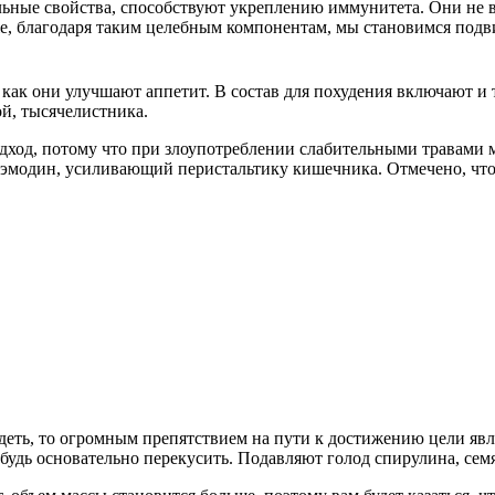
ьные свойства, способствуют укреплению иммунитета. Они не в
же, благодаря таким целебным компонентам, мы становимся под
 как они улучшают аппетит. В состав для похудения включают и 
й, тысячелистника.
дход, потому что при злоупотреблении слабительными травами м
 эмодин, усиливающий перистальтику кишечника. Отмечено, что
еть, то огромным препятствием на пути к достижению цели явля
удь основательно перекусить. Подавляют голод спирулина, семя 