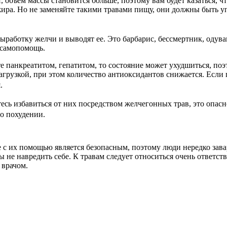
 объем массы становится больше, поэтому вам будет казаться, ч
 жира. Но не заменяйте такими травами пищу, они должны быть 
работку желчи и выводят ее. Это барбарис, бессмертник, одува
 самопомощь.
ете панкреатитом, гепатитом, то состояние может ухудшиться, п
агрузкой, при этом количество антиоксидантов снижается. Если
.
сь избавиться от них посредством желчегонных трав, это опасн
 о похудении.
ие с их помощью является безопасным, поэтому люди нередко зав
 не навредить себе. К травам следует относиться очень ответс
 врачом.