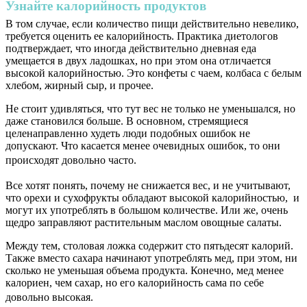
Узнайте калорийность продуктов
В том случае, если количество пищи действительно невелико,
требуется оценить ее калорийность. Практика диетологов
подтверждает, что иногда действительно дневная еда
умещается в двух ладошках, но при этом она отличается
высокой калорийностью. Это конфеты с чаем, колбаса с белым
хлебом, жирный сыр, и прочее.
Не стоит удивляться, что тут вес не только не уменьшался, но
даже становился больше. В основном, стремящиеся
целенаправленно худеть люди подобных ошибок не
допускают. Что касается менее очевидных ошибок, то они
происходят довольно часто.
Все хотят понять, почему не снижается вес, и не учитывают,
что орехи и сухофрукты обладают высокой калорийностью, и
могут их употреблять в большом количестве. Или же, очень
щедро заправляют растительным маслом овощные салаты.
Между тем, столовая ложка содержит сто пятьдесят калорий.
Также вместо сахара начинают употреблять мед, при этом, ни
сколько не уменьшая объема продукта. Конечно, мед менее
калориен, чем сахар, но его калорийность сама по себе
довольно высокая.