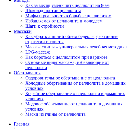
Методы
Как за месяц уменьшить целлюлит на 80%
Шоколад против целлюлита
Мифы и реальность в борьбе с целлюлитом
Избавляемся от целлюлита и молодеем
Шаги к стройности
Массажи
Как убрать лишний объем бедер: эффективные
стратегии и советы
Массаж спины – универсальная лечебная методика
LPG-массаж
Как бороться с целлюлитом при варикозе
Основные виды массажа, избавляющие от
целлюлита
Обертывания
Оздоровительное обертывание от целлюлита
Холодные обертывания от целлюлита в домашних
условиях
Кофейное обертывание от целлюлита в домашних
условиях
Медовое обёртывание от целлюлита в домашних
условиях
Маски из глины от целлюлита
Главная