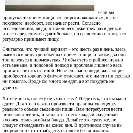
Если вы
пропускаете прием пищи, то вопреки ожиданиям, вы не
похудеете, наоборот, вес начнет расти. Согласно
исследованиям, люди, питающиеся реже трех раз в день, в
итоге перед сном съедают больше, по сравнению с теми, кто
регулярно принимает пищу.
Считается, что лучший вариант – это шесть раз в день, здесь
имеются в виду три обычных приема пищи, а также два или
три перекуса в промежутках. Чтобы стать стройнее, нужно
есть меньше, и подобной подход к проблеме лишнего веса
принято считать истиной. Но очень часто люди, желающие
приобрести хорошую фигуру, отмечают, что им это ни сколько
ни помогло. Вроде бы много не едят, а вот похудеть не
удается.
Хотите знать, почему не уходит вес? Убедитесь, что вы мало
едите. Для этого важно произвести правильную оценку
реального объема съеденной пищи. Вам потребуется вести
пищевой дневник, и заносить в него каждый съеденный
кусочек, отмечая объем блюда. Делайте это сразу же, не
следует откладывать на конец дня. В противном случае вы
непременно что-то забудете, оставите без внимания.