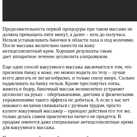
Продолжительность первой процедуры при таком массаже не
должна превышать пяти минут, а далее – хоть до получаса.
Нельзя устанавливать баночки в области паха и под коленями.
После массажа желательно нанести на кожу
антицеллюлитный крем. Хорошие результаты также
дает аппаратное лечение целлюлита ультразвуком.
Еще один способ вакуумного массажа заключается в том, что
прилепив банку к коже, ею можно водить по телу – лучше
всего двигать ее зигзагообразно, и только снизу вверх. Сильно
надавливать на банку нельзя. Кроме пресловутых попы,
живота и бедер, баночный массаж великолепно устраняет
целлюлит на руках – обертываниями, диетами и физическими
упражнениями такого эффекта не добиться. А если у вас нет
никакого желания связываться с ручным трудом, просто
купите вакуумный массажер – принцип действия его тот же,
только делать самим практически ничего не придется. В
продаже имеются даже специальные антицеллюлитные крема
для вакуумного массажа.