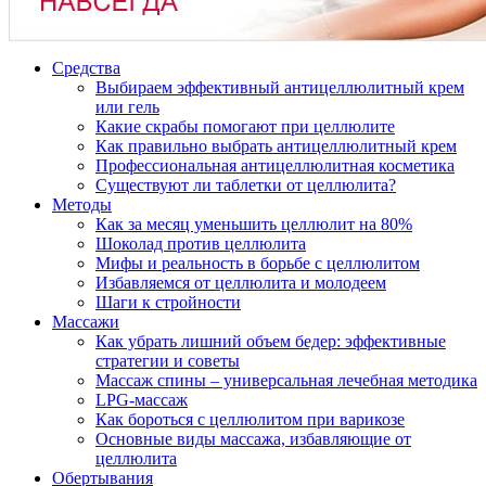
Средства
Выбираем эффективный антицеллюлитный крем
или гель
Какие скрабы помогают при целлюлите
Как правильно выбрать антицеллюлитный крем
Профессиональная антицеллюлитная косметика
Существуют ли таблетки от целлюлита?
Методы
Как за месяц уменьшить целлюлит на 80%
Шоколад против целлюлита
Мифы и реальность в борьбе с целлюлитом
Избавляемся от целлюлита и молодеем
Шаги к стройности
Массажи
Как убрать лишний объем бедер: эффективные
стратегии и советы
Массаж спины – универсальная лечебная методика
LPG-массаж
Как бороться с целлюлитом при варикозе
Основные виды массажа, избавляющие от
целлюлита
Обертывания