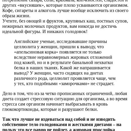
других «вкусняшек», которые плохо усваиваются организмом.
Кофе, сигареты и алкоголь лучше вообще исключить из своего
образа жизни.
Учтите, без овощей и фруктов, крупяных каш, постных супов,
нежирных молочных продуктов, вам никогда не достичь
идеальной фигуры. И никаких голодовок!
Английские ученые, исследовавшие причины
целлюлита у женщин, пришли к выводу, что
«апельсиновая корка» появляется не только
вследствие неравномерных жировых отложений
под кожей, но и в результате банальной нехватки
белка в наших тканях. Какой же напрашивается
вывод? У женщин, часто сидящих на диетах
различного рода, целлюлит проявляется чаще, чем
у тех, кто подобными «заморочками» не страдает.
Дело в том, что из-за четко прописанных ограничений, любая
диета создает стрессовую ситуацию для организма, а во время
стресса сам организм начинает выбрасывать в кровь
глюкокортикоиды, которые и разрушают белки.
Так что лучше не издеваться над собой и не изводить
собственное тело голодовками и жесткими диетами – на
пользу это все равно не пойдет, а жировая прослойка