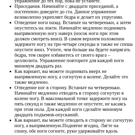
упражнение до тех пор, пока не устанете.
Приседания. Начинайте с двадцати приседаний, а
постепенно доведите до ста. Данное упражнение
великолепно укрепляет бедра и делает их упругими.
Отведение ноги назад. Встаньте на четвереньки, а затем
опуститесь на локти. Начинайте медленно поднимать
выпрямленную ногу наверх (носок ноги при этом
должен смотреть вниз). В самом верхнем положении
задержите ногу на три-четыре секунды и также не спеша
опустите вниз. Учтите, чем больше вы будете напрягать
бедра, тем скорее избавитесь от своего врага –
целлюлита. Упражнение повторите для каждой ноги
минимум двадцать раз.
Как вариант, вы можете поднимать вверх не
выпрямленную ногу, а согнутую в колене. Делайте это
также медленно.
Отведение ног в сторону. Встаньте на четвереньки.
Начинайте медленно отводить в сторону согнутую в
колене ногу. В максимальной точке задержите ногу на
пять секунд и также медленно ее опустите, не касаясь
при этом пола. Для каждой ноги сделайте минимум
двадцать подъемов-опусканий.
Как вариант, вы можете отводить в сторону не согнутую
ногу, а выпрямленную.Поднятие ягодиц. Лягте на
спину, обе ноги согните, руки удерживайте вдоль