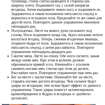
туловища, стопы слегка разведите в стороны (на
ширину плеч). Поднимите таз, с силой напрягая
ягодицы. Затем выпрямите левую ногу и поднимите ее.
Задержитесь в таком положении пять-шесть секунд и
вернитесь в исходную позу. Проделайте то же самое для
другой ноги. Повторите данное упражнение минимум
пятнадцать раз.
Полулодочка. Лягте на живот, руки положите под
голову. Ноги поднимите назад так, будто носками хотите
коснуться ягодиц. Теперь, сжимая ягодичные мышцы,
оторвите бедра от пола. Задержитесь в таком положении
пять-шесть секунд, а затем расслабьтесь. Повторите
упражнение пятнадцать-двадцать раз.
Сжатие мяча. Лягте на спину. Обе ноги согните, зажав
между ними мяч. При этом в коленях должен
образоваться прямой угол. Начинайте с усилием
сжимать ногами мяч, считая при этом до десяти.
Расслабьте ноги. Повторите упражнение еще пять раз.
Бег на месте с захлестами. Начинайте бег на месте,
стараясь ногами достать ягодицы. Чем сильнее будут
удары по ягодицам, тем лучше будет эффект от данного
упражнения. Такие удары помогут активизировать
кровообращение в бедрах и ягодицах и «разбить»
целлюлит.