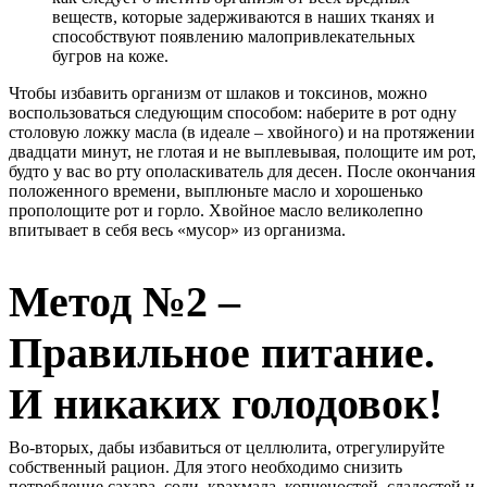
веществ, которые задерживаются в наших тканях и
способствуют появлению малопривлекательных
бугров на коже.
Чтобы избавить организм от шлаков и токсинов, можно
воспользоваться следующим способом: наберите в рот одну
столовую ложку масла (в идеале – хвойного) и на протяжении
двадцати минут, не глотая и не выплевывая, полощите им рот,
будто у вас во рту ополаскиватель для десен. После окончания
положенного времени, выплюньте масло и хорошенько
прополощите рот и горло. Хвойное масло великолепно
впитывает в себя весь «мусор» из организма.
Метод №2 –
Правильное питание.
И никаких голодовок!
Во-вторых, дабы избавиться от целлюлита, отрегулируйте
собственный рацион. Для этого необходимо снизить
потребление сахара, соли, крахмала, копченостей, сладостей и