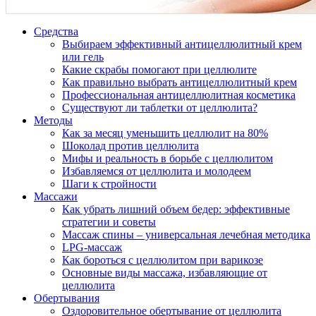
Средства
Выбираем эффективный антицеллюлитный крем
или гель
Какие скрабы помогают при целлюлите
Как правильно выбрать антицеллюлитный крем
Профессиональная антицеллюлитная косметика
Существуют ли таблетки от целлюлита?
Методы
Как за месяц уменьшить целлюлит на 80%
Шоколад против целлюлита
Мифы и реальность в борьбе с целлюлитом
Избавляемся от целлюлита и молодеем
Шаги к стройности
Массажи
Как убрать лишний объем бедер: эффективные
стратегии и советы
Массаж спины – универсальная лечебная методика
LPG-массаж
Как бороться с целлюлитом при варикозе
Основные виды массажа, избавляющие от
целлюлита
Обертывания
Оздоровительное обертывание от целлюлита